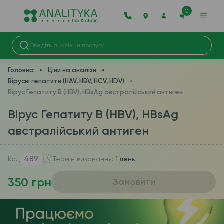
0
Головна
Ціни на аналізи
Вірусні гепатити (HAV, HBV, HCV, HDV)
Вірус Гепатиту B (HBV), HBsAg австралійський антиген
Вірус Гепатиту B (HBV), HBsAg
австралійський антиген
489
Код
Термін виконання:
1 день
350 грн
Замовити