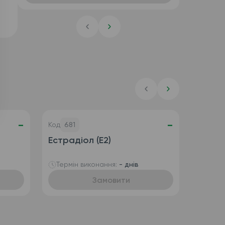
-
-
Код
681
Естрадіол (E2)
Термін виконання:
- днів
Замовити