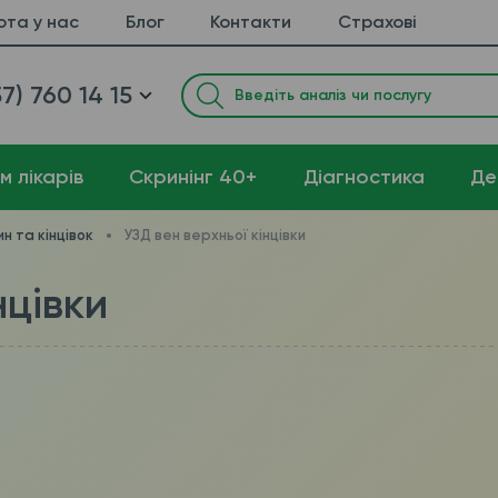
ота у нас
Блог
Контакти
Страхові
7) 760 14 15
м лікарів
Cкринінг 40+
Діагностика
Де
н та кінцівок
УЗД вен верхньої кінцівки
нцівки