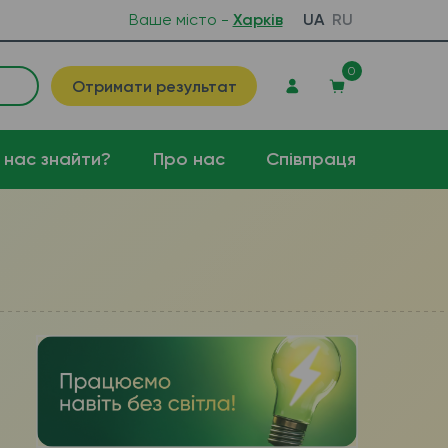
Ваше місто -
Харків
UA
RU
0
Отримати результат
 нас знайти?
Про нас
Співпраця