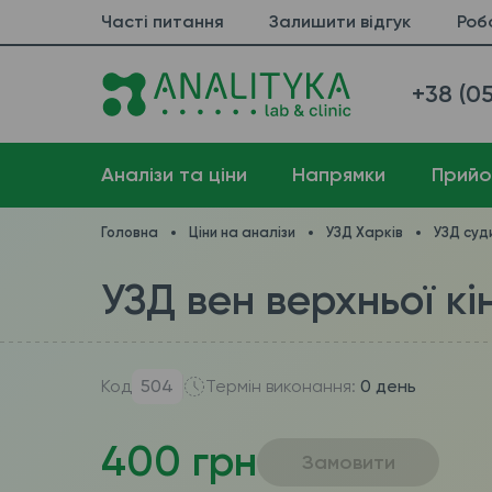
Часті питання
Залишити відгук
Роб
+38 (05
Аналізи та ціни
Напрямки
Прийо
Головна
Ціни на аналізи
УЗД Харків
УЗД суди
УЗД вен верхньої кі
Код
504
Термін виконання:
0 день
400 грн
Замовити