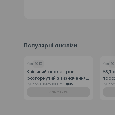
Популярні аналізи
-
Код
1013
Код
10
Клінічний аналіз крові
УЗД о
розгорнутий з визначенням
поро
ретикулоцитів
сечо
Термін виконання:
- днів
Терм
(автоматизований + ручна
Замовити
лейкоформула), венозна
кров