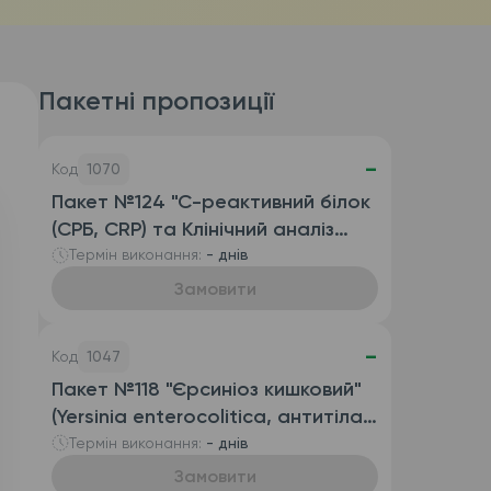
Пакетні пропозиції
-
Код
1070
Пакет №124 "С-реактивний білок
(СРБ, CRP) та Клінічний аналіз
крові розгорнутий
Термін виконання:
- днів
(автоматизований з ШОЕ),
Замовити
венозна кров)"
-
Код
1047
Пакет №118 "Єрсиніоз кишковий"
(Yersinia enterocolitica, антитіла
IgG та антитіла IgA)
Термін виконання:
- днів
Замовити