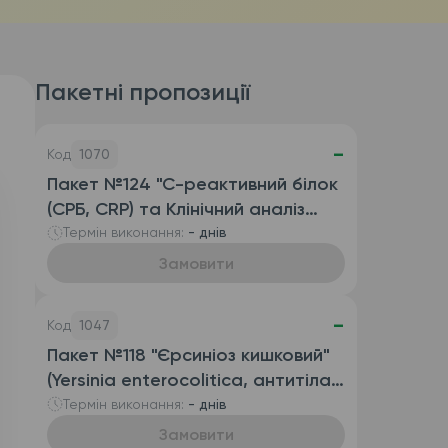
Пакетні пропозиції
-
Код
1070
Пакет №124 "С-реактивний білок
(СРБ, CRP) та Клінічний аналіз
крові розгорнутий
Термін виконання:
- днів
(автоматизований з ШОЕ),
Замовити
венозна кров)"
-
Код
1047
Пакет №118 "Єрсиніоз кишковий"
(Yersinia enterocolitica, антитіла
IgG та антитіла IgA)
Термін виконання:
- днів
Замовити