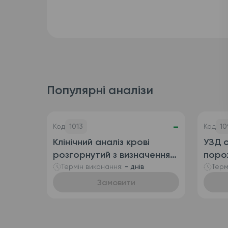
Популярні аналізи
-
Код
1013
Код
10
Клінічний аналіз крові
УЗД о
розгорнутий з визначенням
поро
ретикулоцитів
сечо
Термін виконання:
- днів
Терм
(автоматизований + ручна
Замовити
лейкоформула), венозна
кров