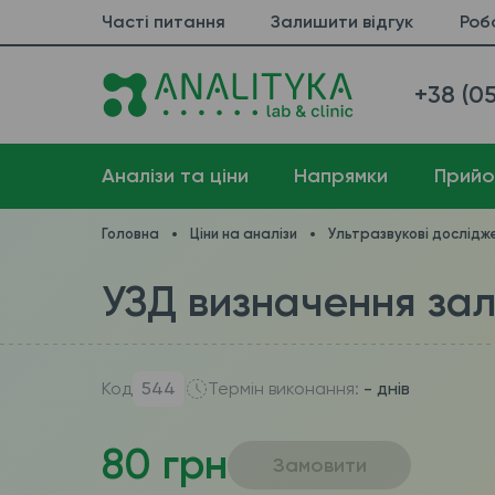
Часті питання
Залишити відгук
Роб
+38 (05
Аналізи та ціни
Напрямки
Прийо
Головна
Ціни на аналізи
Ультразвукові дослідже
УЗД визначення зал
Код
544
Термін виконання:
- днів
80 грн
Замовити