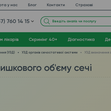
ота у нас
Блог
Контакти
Страхові
7) 760 14 15
м лікарів
Cкринінг 40+
Діагностика
Де
ння (УЗД)
УЗД органів сечостатевої системи
УЗД визначення 
ишкового об'єму сечі