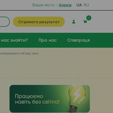
Ваше місто -
Харків
UA
RU
0
Отримати результат
 нас знайти?
Про нас
Співпраця
залишкового об'єму сечі