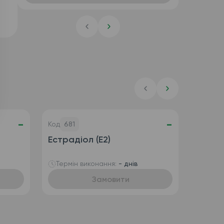
-
-
Код
681
Естрадіол (E2)
Термін виконання:
- днів
Замовити