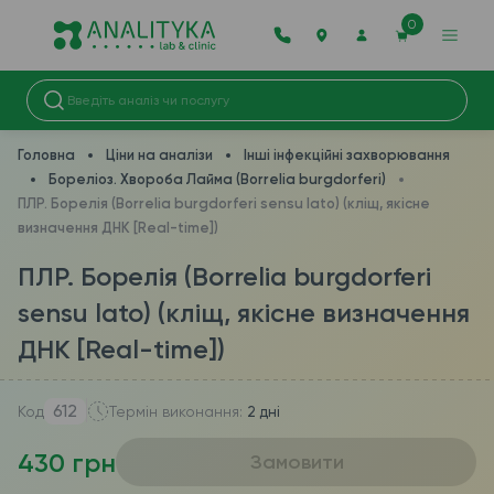
0
Головна
Ціни на аналізи
Інші інфекційні захворювання
Бореліоз. Хвороба Лайма (Borrelia burgdorferi)
ПЛР. Борелія (Borrelia burgdorferі sensu lato) (кліщ, якісне
визначення ДНК [Real-time])
ПЛР. Борелія (Borrelia burgdorferі
sensu lato) (кліщ, якісне визначення
ДНК [Real-time])
612
Код
Термін виконання:
2 дні
430 грн
Замовити