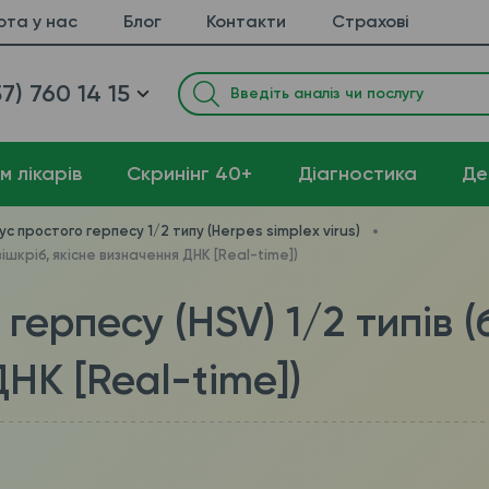
ота у нас
Блог
Контакти
Страхові
7) 760 14 15
м лікарів
Cкринінг 40+
Діагностика
Де
ус простого герпесу 1/2 типу (Herpes simplex virus)
зішкріб, якісне визначення ДНК [Real-time])
герпесу (HSV) 1/2 типів (
НК [Real-time])