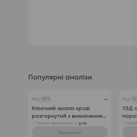
Популярні аналізи
-
Код
1013
Код
10
Клінічний аналіз крові
УЗД о
розгорнутий з визначенням
поро
ретикулоцитів
сечо
Термін виконання:
- днів
Терм
(автоматизований + ручна
Замовити