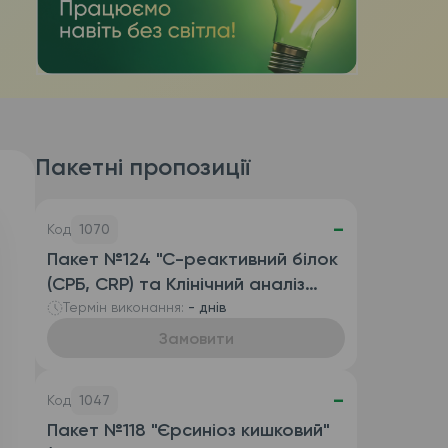
Пакетні пропозиції
-
Код
1070
Пакет №124 "С-реактивний білок
(СРБ, CRP) та Клінічний аналіз
крові розгорнутий
Термін виконання:
- днів
(автоматизований з ШОЕ),
Замовити
венозна кров)"
-
Код
1047
Пакет №118 "Єрсиніоз кишковий"