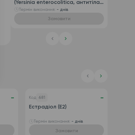
(Yersinia enterocolitica, антитіла
IgG та антитіла IgA)
Термін виконання:
- днів
Замовити
-
-
Код
681
Естрадіол (E2)
Термін виконання:
- днів
Замовити