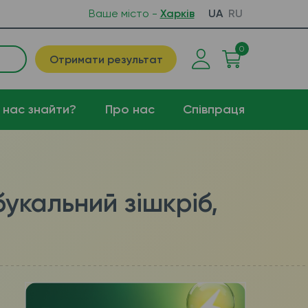
Ваше місто -
Харків
UA
RU
0
Отримати результат
 нас знайти?
Про нас
Співпраця
букальний зішкріб,