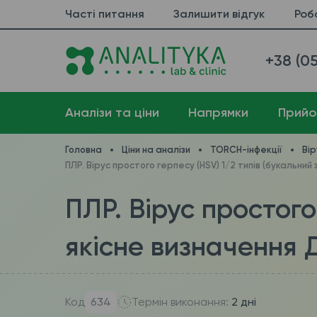
Часті питання
Залишити відгук
Роб
+38 (05
Аналізи та ціни
Напрямки
Прийо
Головна
Ціни на аналізи
TORCH-інфекції
Вір
ПЛР. Вірус простого герпесу (HSV) 1/2 типів (букальний 
ПЛР. Вірус простого 
якісне визначення Д
Код
634
Термін виконання:
2 дні