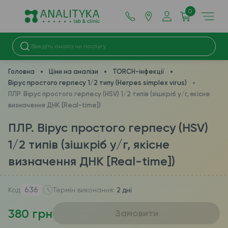
0
Головна
Ціни на аналізи
TORCH-інфекції
Вірус простого герпесу 1/2 типу (Herpes simplex virus)
ПЛР. Вірус простого герпесу (HSV) 1/2 типів (зішкріб у/г, якісне
визначення ДНК [Real-time])
ПЛР. Вірус простого герпесу (HSV)
1/2 типів (зішкріб у/г, якісне
визначення ДНК [Real-time])
636
Код
Термін виконання:
2 дні
380 грн
Замовити