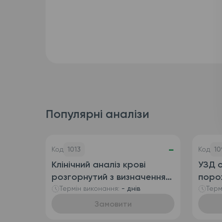
Популярні аналізи
-
Код
1013
Код
10
Клінічний аналіз крові
УЗД о
розгорнутий з визначенням
поро
ретикулоцитів
сечо
Термін виконання:
- днів
Терм
(автоматизований + ручна
Замовити
лейкоформула), венозна