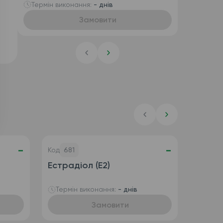
IgG та антитіла IgA)
Термін виконання:
- днів
Замовити
-
-
Код
681
Естрадіол (E2)
Термін виконання:
- днів
Замовити