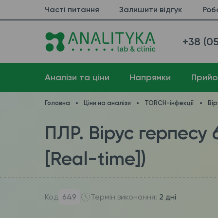
Часті питання
Залишити відгук
Роб
+38 (05
Аналізи та ціни
Напрямки
Прийо
Головна
Ціни на аналізи
TORCH-інфекції
Вір
ПЛР. Вірус герпесу 
[Real-time])
Код
649
Термін виконання:
2 дні