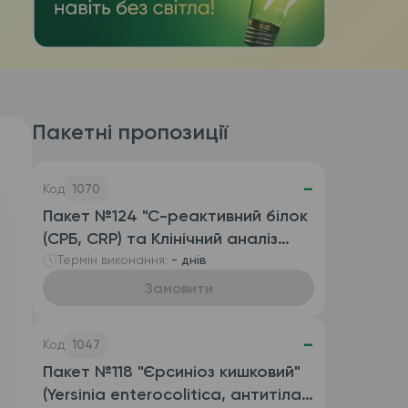
Пакетні пропозиції
-
Код
1070
Пакет №124 "С-реактивний білок
(СРБ, CRP) та Клінічний аналіз
крові розгорнутий
Термін виконання:
- днів
(автоматизований з ШОЕ),
Замовити
венозна кров)"
-
Код
1047
Пакет №118 "Єрсиніоз кишковий"
(Yersinia enterocolitica, антитіла