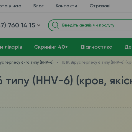
ота у нас
Блог
Контакти
Страхові
7) 760 14 15
м лікарів
Cкринінг 40+
Діагностика
Де
ус герпесу 6-го типу (HHV-6)
ПЛР. Вірус герпесу 6 типу (HHV-6) (кр
6 типу (HHV-6) (кров, як