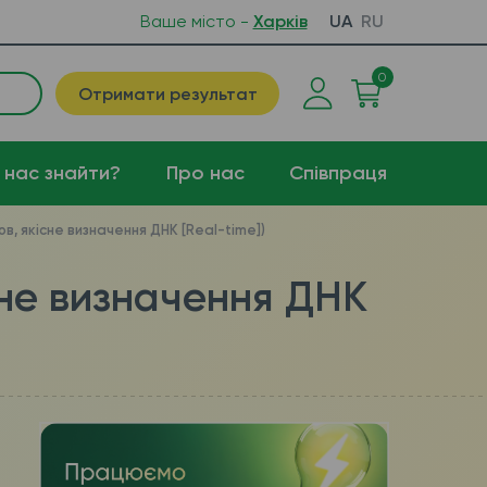
Ваше місто -
Харків
UA
RU
0
Отримати результат
 нас знайти?
Про нас
Співпраця
ов, якісне визначення ДНК [Real-time])
існе визначення ДНК