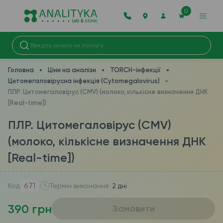
0
Головна
Ціни на аналізи
TORCH-інфекції
Цитомегаловірусна інфекція (Cytomegalovirus)
ПЛР. Цитомегаловірус (CMV) (молоко, кількісне визначення ДНК
[Real-time])
ПЛР. Цитомегаловірус (CMV)
(молоко, кількісне визначення ДНК
[Real-time])
671
Код
Термін виконання:
2 дні
390 грн
Замовити