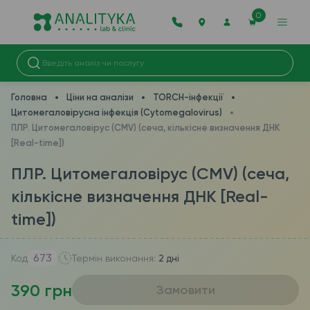
0
Головна
Ціни на аналізи
TORCH-інфекції
Цитомегаловірусна інфекція (Cytomegalovirus)
ПЛР. Цитомегаловірус (CMV) (сеча, кількісне визначення ДНК
[Real-time])
ПЛР. Цитомегаловірус (CMV) (сеча,
кількісне визначення ДНК [Real-
time])
673
Код
Термін виконання:
2 дні
390 грн
Замовити