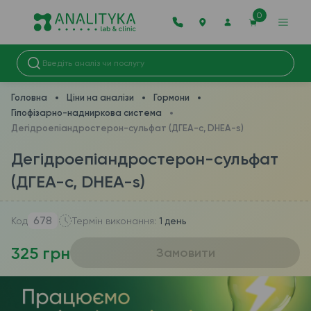
0
Головна
Ціни на аналізи
Гормони
Гіпофізарно-надниркова система
Дегідроепіандростерон-сульфат (ДГЕА-с, DHEA-s)
Дегідроепіандростерон-сульфат
(ДГЕА-с, DHEA-s)
678
Код
Термін виконання:
1 день
325 грн
Замовити