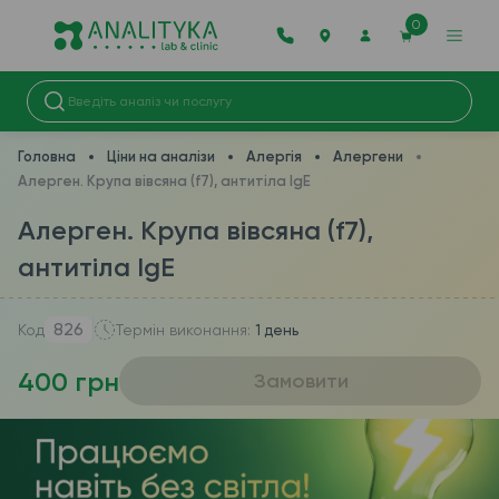
0
Головна
Ціни на аналізи
Алергія
Алергени
Алерген. Крупа вівсяна (f7), антитіла IgE
Алерген. Крупа вівсяна (f7),
антитіла IgE
826
Код
Термін виконання:
1 день
400 грн
Замовити