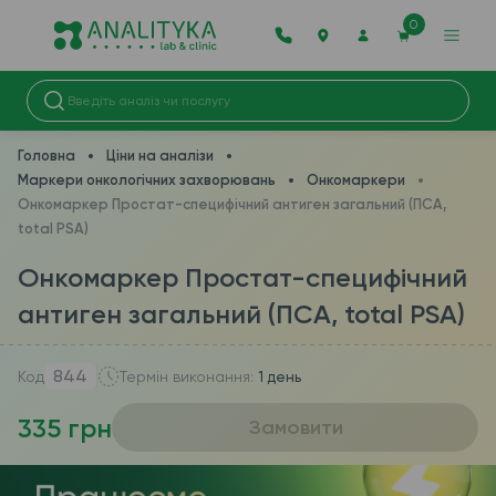
0
Головна
Ціни на аналізи
Маркери онкологічних захворювань
Онкомаркери
Онкомаркер Простат-специфічний антиген загальний (ПСА,
total PSA)
Онкомаркер Простат-специфічний
антиген загальний (ПСА, total PSA)
844
Код
Термін виконання:
1 день
335 грн
Замовити