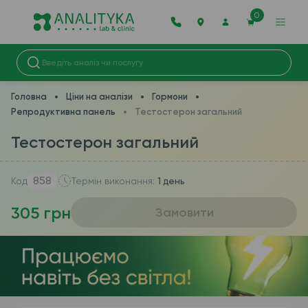
0
Головна
Ціни на аналізи
Гормони
Репродуктивна панель
Тестостерон загальний
Тестостерон загальний
858
Код
Термін виконання:
1 день
305 грн
Замовити