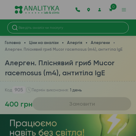
0
Головна
Ціни на аналізи
Алергія
Алергени
Алерген. Пліснявий гриб Mucor racemosus (m4), антитіла IgE
Алерген. Пліснявий гриб Mucor
racemosus (m4), антитіла IgE
905
Код
Термін виконання:
1 день
400 грн
Замовити