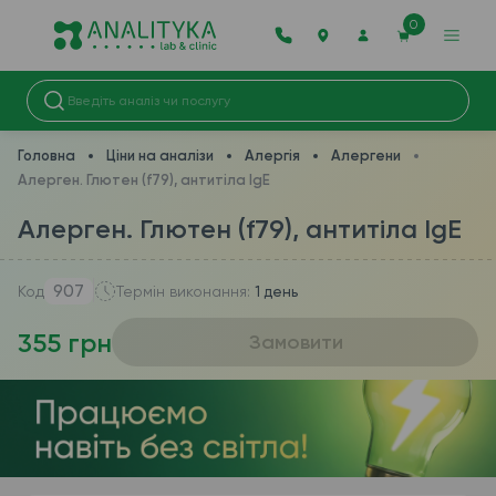
0
Головна
Ціни на аналізи
Алергія
Алергени
Алерген. Глютен (f79), антитіла IgE
Алерген. Глютен (f79), антитіла IgE
907
Код
Термін виконання:
1 день
355 грн
Замовити