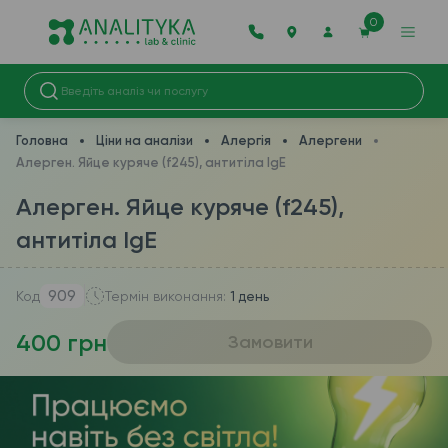
0
Головна
Ціни на аналізи
Алергія
Алергени
Алерген. Яйце куряче (f245), антитіла IgE
Алерген. Яйце куряче (f245),
антитіла IgE
909
Код
Термін виконання:
1 день
400 грн
Замовити