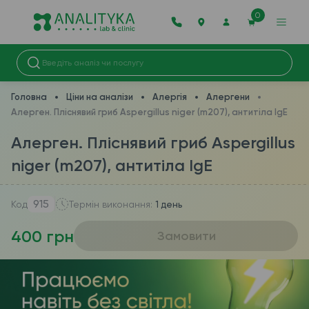
0
Головна
Ціни на аналізи
Алергія
Алергени
Алерген. Пліснявий гриб Aspergillus niger (m207), антитіла IgE
Алерген. Пліснявий гриб Aspergillus
niger (m207), антитіла IgE
915
Код
Термін виконання:
1 день
400 грн
Замовити