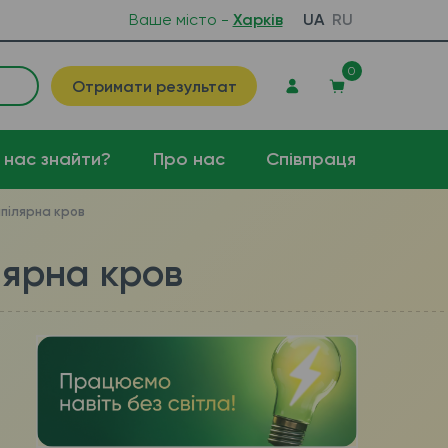
Ваше місто -
Харків
UA
RU
0
Отримати результат
 нас знайти?
Про нас
Співпраця
апілярна кров
лярна кров