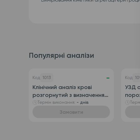
Популярні аналізи
-
Код
1013
Код
10
Клінічний аналіз крові
УЗД о
розгорнутий з визначенням
поро
ретикулоцитів
сечо
Термін виконання:
- днів
Терм
(автоматизований + ручна
Замовити
лейкоформула), венозна
кров