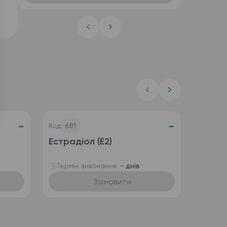
-
-
Код
681
Естрадіол (E2)
Термін виконання:
- днів
Замовити