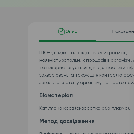
Опис
Показанн
ШОЕ (швидкість осідання еритроцитів) -
наявність запальних процесів в організмі.
та використовується для діагностики інф
захворювань, а також для контролю ефек
загального стану організму та часто пр
Біоматеріал
Капілярна кров (сиворотка або плазма).
Метод дослідження
Вимірювання кінетики агрегації еритроц