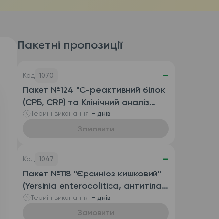
Пакетні пропозиції
-
Код
1070
Пакет №124 "С-реактивний білок
(СРБ, CRP) та Клінічний аналіз
крові розгорнутий
Термін виконання:
- днів
(автоматизований з ШОЕ),
Замовити
венозна кров)"
-
Код
1047
Пакет №118 "Єрсиніоз кишковий"
(Yersinia enterocolitica, антитіла
IgG та антитіла IgA)
Термін виконання:
- днів
Замовити