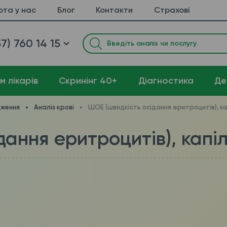
ота у нас
Блог
Контакти
Страхові
7) 760 14 15
м лікарів
Cкринінг 40+
Діагностика
Де
дження
Аналіз крові
ШОЕ (швидкість осідання еритроцитів), к
дання еритроцитів), капі