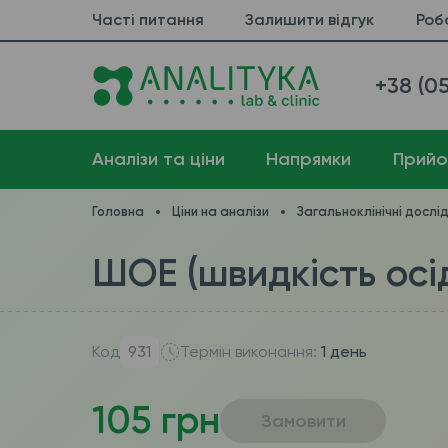
Часті питання
Залишити відгук
Роб
+38 (05
Аналізи та ціни
Напрямки
Прийо
Головна
Ціни на аналізи
Загальноклінічні дослі
ШОЕ (швидкість осі
Код
931
Термін виконання:
1 день
105 грн
Замовити