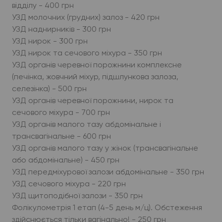
відділу - 400 грн
УЗД молочних (грудних) залоз - 420 грн
УЗД наднирникiв - 300 грн
УЗД нирок - 300 грн
УЗД нирок та сечового міхура - 350 грн
УЗД органiв черевної порожнини комплексне
(печінка, жовчний міхур, підшлункова залоза,
селезінка) - 500 грн
УЗД органiв черевної порожнини, нирок та
сечового міхура - 700 грн
УЗД органів малого тазу абдомінальне і
трансвагінальне - 600 грн
УЗД органів малого тазу у жiнок (трансвагiнальне
або абдомiнальне) - 450 грн
УЗД передміхурової залози абдомінальне - 350 грн
УЗД сечового міхура - 220 грн
УЗД щитоподібної залози - 350 грн
Фолікулометрія 1 етап (4-5 день м/ц). Обстеження
здійснюється тільки вагінально! - 250 грн