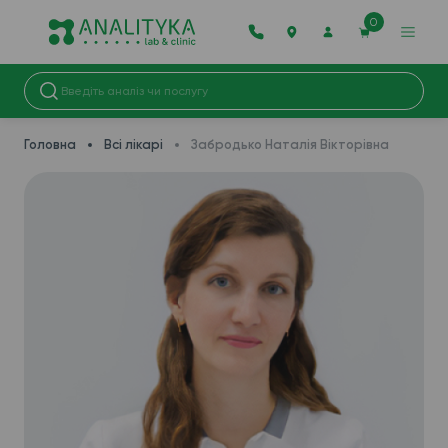
0
Головна
Всі лікарі
Забродько Наталія Вікторівна