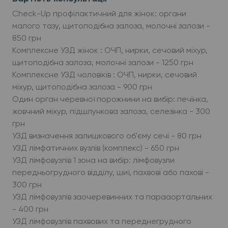
Check-Up профілактичний для жінок: органи
малого тазу, щитоподібна залоза, молочні залози -
850 грн
Комплексне УЗД жінок : ОЧП, нирки, сечовий міхур,
щитоподібна залоза, молочні залози - 1250 грн
Комплексне УЗД чоловіків : ОЧП, нирки, сечовий
міхур, щитоподібна залоза - 900 грн
Один орган черевної порожнини на вибiр: печiнка,
жовчний мiхур, пiдшлункова залоза, селезiнка - 300
грн
УЗД визначення залишкового об'єму сечі - 80 грн
УЗД лімфатичних вузлів (комплекс) - 650 грн
УЗД лімфовузлів 1 зона на вибiр: лімфовузли
передньогрудного відділу, шиї, пахвові або пахові -
300 грн
УЗД лімфовузлів заочеревинних та парааортальних
- 400 грн
УЗД лімфовузлів пахвових та переднегрудного