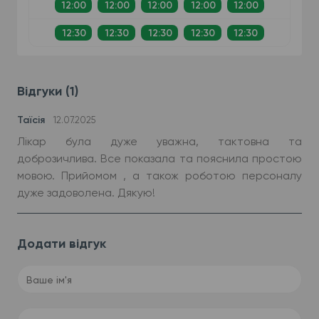
12:00
12:00
12:00
12:00
12:00
12:30
12:30
12:30
12:30
12:30
Відгуки (1)
Таїсія
12.07.2025
Лікар була дуже уважна, тактовна та
доброзичлива. Все показала та пояснила простою
мовою. Прийомом , а також роботою персоналу
дуже задоволена. Дякую!
Додати відгук
Ваше ім'я