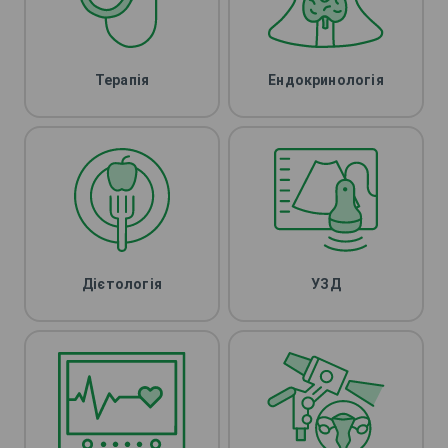
Терапія
Ендокринологія
Дієтологія
УЗД