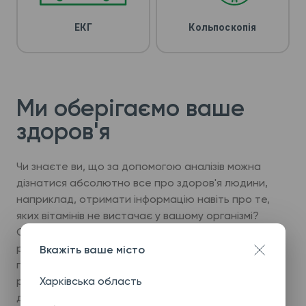
ЕКГ
Кольпоскопія
Ми оберігаємо ваше
здоров'я
Чи знаєте ви, що за допомогою аналізів можна
дізнатися абсолютно все про здоров'я людини,
наприклад, отримати інформацію навіть про те,
яких вітамінів не вистачає у вашому організмі?
Саме тому лабораторна діагностика — це те, що
рекомендують лікарі в Україні, навіть якщо на
Вкажіть ваше місто
перший погляд вас нічого не турбує. Однак, щоб
Харківська область
результати будь-яких досліджень були
достовірними та точними, потрібно обирати