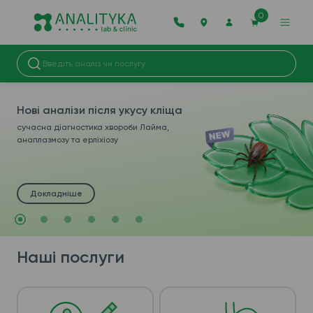
0
10% знижка на всі
дослідження
у новому відділенні в м. Харків, вул.
Амосова, 25
Докладніше
Наші послуги